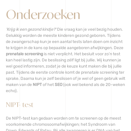
Onderzoeken
'Krijg ik een gezond kindje?'
Die vraag kan je veel bezig houden.
Gelukkig worden de meeste kinderen gezond geboren. Tijdens
de zwangerschap kun je een aantal tests laten doen om inzicht
te krijgen in de kans op bepaalde aangeboren afwijkingen. Deze
prenatale screening
is niet verplicht. Het besluit voor zo’n test
kan heel lastig zijn. De beslissing zélf ligt bij jullie. Wij kunnen je
wel goed informeren, zodat je de keuze kunt maken die bij jullie
past. Tijdens de eerste controle komt de prenatale screening ter
sprake. Daarna kun je zelf beslissen of je wel of geen gebruik wilt
maken van de
NIPT
of het
SEO
(ook wel bekend als de 20-weken
echo).
NIPT- test
De NIPT-test kan gedaan worden om te screenen op de meest
voorkomende chromosoomafwijkingen; het Syndroom van
Down, Edwards of Patau. Bij alle zwangeren is er DNA van het